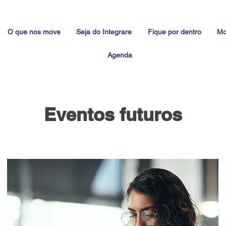
O que nos move
Seja do Integrare
Fique por dentro
Mo
Agenda
Eventos futuros