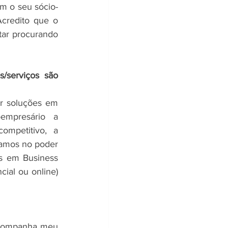
om o seu sócio-
credito que o 
ar procurando 
serviços são 
r soluções em 
empresário a 
mpetitivo, a 
tamos no poder 
s em Business 
ial ou online) 
acompanha meu 