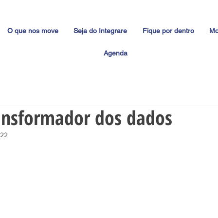
O que nos move
Seja do Integrare
Fique por dentro
Mo
Agenda
ansformador dos dados
022