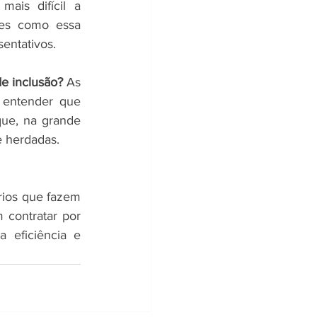
is difícil a 
es como essa 
entativos.
e inclusão?
 As 
entender que 
que, na grande 
e herdadas.
rios que fazem 
contratar por 
 eficiência e 