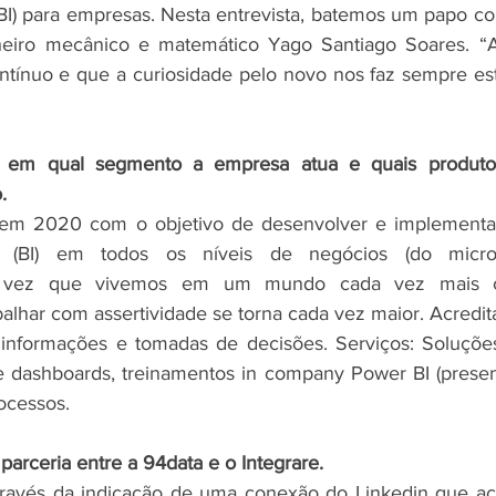
(BI) para empresas. Nesta entrevista, batemos um papo c
nheiro mecânico e matemático Yago Santiago Soares. “A
ntínuo e que a curiosidade pelo novo nos faz sempre est
, em qual segmento a empresa atua e quais produtos/
. 
 em 2020 com o objetivo de desenvolver e implementa
ce (BI) em todos os níveis de negócios (do micro
ma vez que vivemos em um mundo cada vez mais co
alhar com assertividade se torna cada vez maior. Acredi
 informações e tomadas de decisões. Serviços: Soluçõe
de dashboards, treinamentos in company Power BI (presenc
ocessos.
arceria entre a 94data e o Integrare.
através da indicação de uma conexão do Linkedin que 